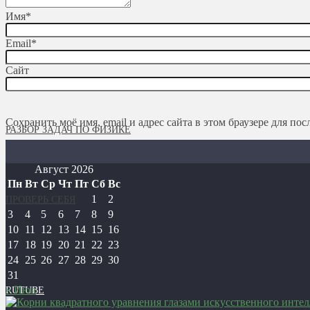
Имя
*
Email
*
ЕГЭ ПО ФИЗИКЕ
Сайт
Сохранить моё имя, email и адрес сайта в этом браузере для п
РАЗБОР ЗАДАЧ ПО ФИЗИКЕ
Август 2026
Пн
Вт
Ср
Чт
Пт
Сб
Вс
1
2
ПРОВЕРЬ СЕБЯ
3
4
5
6
7
8
9
10
11
12
13
14
15
16
17
18
19
20
21
22
23
24
25
26
27
28
29
30
31
« Июл
RUTUBE