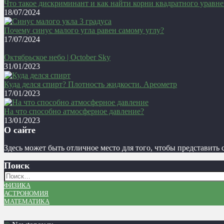
Что такое дискриминант и как найти корни квадратного уравн
18/07/2024
Почему синус малого угла равен самому углу?
17/07/2024
Октябрьское небо | October Sky
31/01/2023
Куда делся спирт? Плотность жидкости. Ареометр
17/01/2023
На что способно атмосферное давление?
13/01/2023
О сайте
Здесь может быть отличное место для того, чтобы представить с
Поиск
ФИЗИКА
АСТРОНОМИЯ
МАТЕМАТИКА