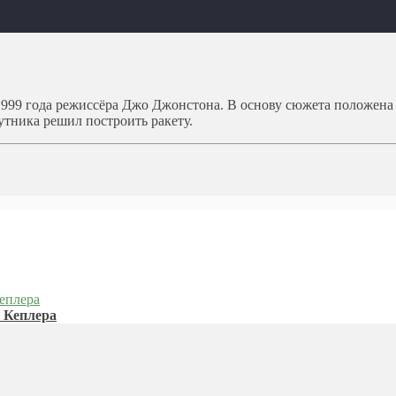
99 года режиссёра Джо Джонстона. В основу сюжета положена р
утника решил построить ракету.
 Кеплера