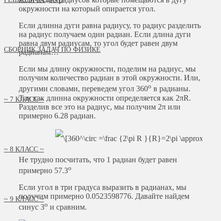
окружности на который опирается угол.
Если длинна дуги равна радиусу, то радиус разделить
на радиус получаем один радиан. Если длина дуги
равна двум радиусам, то угол будет равен двум
СБОРНИК ЗАДАЧ ПО ФИЗИКЕ
радианам…
Если мы длину окружности, поделим на радиус, мы
получим количество радиан в этой окружности. Или,
o
другими словами, переведем угол 360
в радианы.
Так как длинна окружности определяется как 2πR.
~ 7 КЛАСС ~
Разделив все это на радиус, мы получим 2π или
примерно 6.28 радиан.
~ 8 КЛАСС ~
Не трудно посчитать, что 1 радиан будет равен
o
примерно 57.3
Если угол в три градуса выразить в радианах, мы
получим примерно 0.0523598776. Давайте найдем
~ 9 КЛАСС ~
o
синус 3
и сравним.