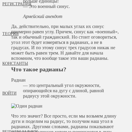
больше единицы!
РЕГИСТРАЦИЯ
— Это военный синус.
Армейский анекдот
Да, действительно, при малых углах их синус
примерно равен углу. Причем, синус как «военный»,
ТЕОРИЯ
так и обычный гражданский. Но стоит оговориться,
угол этот будет измеряться в радианах, а не в
градусах. И по этому синус трех градусов никак не
может быть равен трем. Н давайте для начала
вспомним, что вообще такое эти ваши радианы.
КОНСТАНТЫ
Что такое радианы?
Радиан
— это центральный угол окружности,
опирающийся на дугу с длиной, равной
ВОЙТИ
радиусу этой окружности.
Что это значит? Все просто, если мы возьмем длину
дуги и поделим на радиус, то получим наш угол в
радианах. Другими словами, радианы показывают
количество радиусов которые помещаются в дугу
РЕШАЕМ ЗАДАЧИ