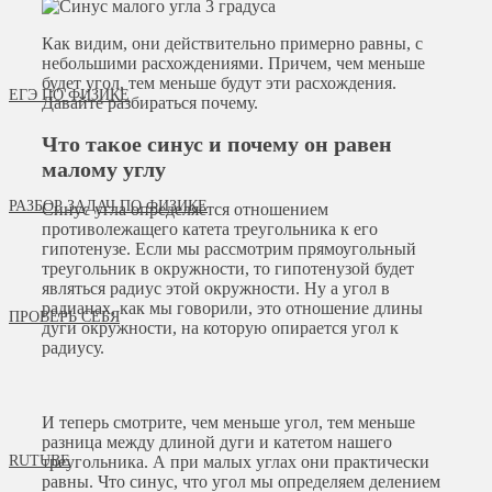
Как видим, они действительно примерно равны, с
небольшими расхождениями. Причем, чем меньше
будет угол, тем меньше будут эти расхождения.
ЕГЭ ПО ФИЗИКЕ
Давайте разбираться почему.
Что такое синус и почему он равен
малому углу
РАЗБОР ЗАДАЧ ПО ФИЗИКЕ
Синус угла определяется отношением
противолежащего катета треугольника к его
гипотенузе. Если мы рассмотрим прямоугольный
треугольник в окружности, то гипотенузой будет
являться радиус этой окружности. Ну а угол в
радианах, как мы говорили, это отношение длины
ПРОВЕРЬ СЕБЯ
дуги окружности, на которую опирается угол к
радиусу.
И теперь смотрите, чем меньше угол, тем меньше
разница между длиной дуги и катетом нашего
RUTUBE
треугольника. А при малых углах они практически
равны. Что синус, что угол мы определяем делением