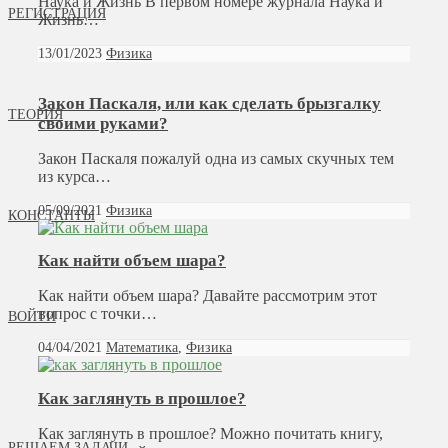
Наука и Жизнь В первом номере журнала Наука и
РЕГИСТРАЦИЯ
Жизнь…
13/01/2023
Физика
Закон Паскаля, или как сделать брызгалку
ТЕОРИЯ
своими руками?
Закон Паскаля пожалуй одна из самых скучных тем
из курса…
05/09/2021
Физика
КОНСТАНТЫ
Как найти объем шара?
Как найти объем шара? Давайте рассмотрим этот
вопрос с точки…
ВОЙТИ
04/04/2021
Математика
,
Физика
Как заглянуть в прошлое?
Как заглянуть в прошлое? Можно почитать книгу,
РЕШАЕМ ЗАДАЧИ