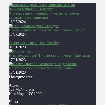
Что такое дискриминант и как найти корни
квадратного уравнения?
18/07/2024
Почему синус малого угла равен самому углу?
17/07/2024
Октябрьское небо | October Sky
31/01/2023
Куда делся спирт? Плотность жидкости. Ареометр
17/01/2023
На что способно атмосферное давление?
13/01/2023
Найдите нас
Адрес
123 Мейн стрит
Нью Йорк, NY 10001
Часы