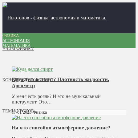
ФИЗИКА
АСТРОНОМИЯ
МАТЕМАТИКА
УЧИМ ФИЗИКУ
Куда делся спирт? Плотность жидкости.
КОНСТРУКТОР ФОРМУЛ
Ареометр
У меня есть рояль? И это не музыкальный
инструмент. Это…
ТЕМЫ УРОКОВ
17/01/2023
Физика
На что способно атмосферное давление?