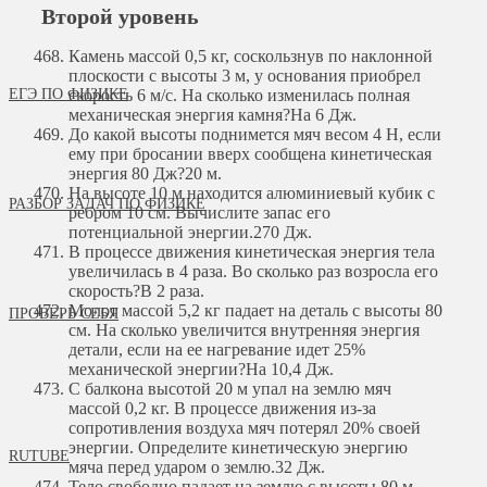
Второй уровень
Камень массой 0,5 кг, соскользнув по наклонной
плоскости с высоты 3 м, у основания приобрел
ЕГЭ ПО ФИЗИКЕ
скорость 6 м/с. На сколько изменилась полная
механическая энергия камня?
На 6 Дж.
До какой высоты поднимется мяч весом 4 Н, если
ему при бросании вверх сообщена кинетическая
энергия 80 Дж?
20 м.
На высоте 10 м находится алюминиевый кубик с
РАЗБОР ЗАДАЧ ПО ФИЗИКЕ
ребром 10 см. Вычислите запас его
потенциальной энергии.
270 Дж.
В процессе движения кинетическая энергия тела
увеличилась в 4 раза. Во сколько раз возросла его
скорость?
В 2 раза.
Молот массой 5,2 кг падает на деталь с высоты 80
ПРОВЕРЬ СЕБЯ
см. На сколько увеличится внутренняя энергия
детали, если на ее нагревание идет 25%
механической энергии?
На 10,4 Дж.
С балкона высотой 20 м упал на землю мяч
массой 0,2 кг. В процессе движения из-за
сопротивления воздуха мяч потерял 20% своей
энергии. Определите кинетическую энергию
RUTUBE
мяча перед ударом о землю.
32 Дж.
Тело свободно падает на землю с высоты 80 м.