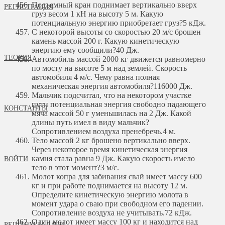
Подъемный кран поднимает вертикально вверх
РЕГИСТРАЦИЯ
груз весом 1 кН на высоту 5 м. Какую
потенциальную энергию приобретает груз?
5 кДж.
С некоторой высоты со скоростью 20 м/с брошен
камень массой 200 г. Какую кинетическую
энергию ему сообщили?
40 Дж.
ТЕОРИЯ
Автомобиль массой 2000 кг движется равномерно
по мосту на высоте 5 м над землей. Скорость
автомобиля 4 м/с. Чему равна полная
механическая энергия автомобиля?
116000 Дж.
Мальчик подсчитал, что на некотором участке
пути потенциальная энергия свободно падающего
КОНСТАНТЫ
мяча массой 50 г уменьшилась на 2 Дж. Какой
длины путь имел в виду мальчик?
Сопротивлением воздуха пренебречь.
4 м.
Тело массой 2 кг брошено вертикально вверх.
Через некоторое время кинетическая энергия
камня стала равна 9 Дж. Какую скорость имело
ВОЙТИ
тело в этот момент?
3 м/с.
Молот копра для забивания свай имеет массу 600
кг и при работе поднимается на высоту 12 м.
Определите кинетическую энергию молота в
момент удара о сваю при свободном его падении.
Сопротивление воздуха не учитывать.
72 кДж.
Один молот имеет массу 100 кг и находится над
РЕШАЕМ ЗАДАЧИ