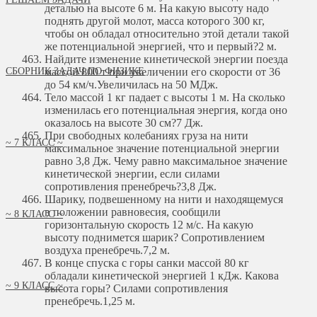
деталью на высоте 6 м. На какую высоту надо
поднять другой молот, масса которого 300 кг,
чтобы он обладал относительно этой детали такой
же потенциальной энергией, что и первый?
2 м.
Найдите изменение кинетической энергии поезда
СБОРНИК ЗАДАЧ ПО ФИЗИКЕ
массой 800 т при увеличении его скорости от 36
до 54 км/ч.
Увеличилась на 50 МДж.
Тело массой 1 кг падает с высоты 1 м. На сколько
изменилась его потенциальная энергия, когда оно
оказалось на высоте 30 см?
7 Дж.
При свободных колебаниях груза на нити
~ 7 КЛАСС ~
максимальное значение потенциальной энергии
равно 3,8 Дж. Чему равно максимальное значение
кинетической энергии, если силами
сопротивления пренебречь?
3,8 Дж.
Шарику, подвешенному на нити и находящемуся
в положении равновесия, сообщили
~ 8 КЛАСС ~
горизонтальную скорость 12 м/с. На какую
высоту поднимется шарик? Сопротивлением
воздуха пренебречь.
7,2 м.
В конце спуска с горы санки массой 80 кг
обладали кинетической энергией 1 кДж. Какова
~ 9 КЛАСС ~
высота горы? Силами сопротивления
пренебречь.
1,25 м.