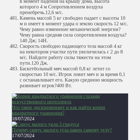
в момент падения на крышу дома, высота
которого 4 м Сопротивлением воздуха
пренебречь.
12,6 м/с.
Камень массой 5 кг свободно падает с высоты 10
м и имеет в момент удара о землю скорость 12 м/с.
Чему равно изменение механической энергии?
Чему равна средняя сила сопротивления воздуха?
140 Дж; 14Н.
Скорость свободно падающего тела массой 4 кг
на некотором участке пути увеличилась с 2 до 8
м/с. Найдите работу силы тяжести на этом
пути.
120 Дж.
Баскетбольный мяч массой 0,8 кг летит со
скоростью 10 м/с. Игрок ловит мяч и за время 0,1
с останавливает его. Какую среднюю мощность
развивает игрок?
400 Вт.
Что такое дискриминант и как найти корни
квадратного уравнения?
18/07/2024
Почему синус малого угла равен самому углу?
17/07/2024