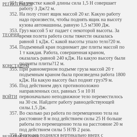
На участке какой длины сила 1,5 Н совершает
РЕГИСТРАЦИЯ
работу 3 Дж?
2 м.
На полу стоит ящик массой 20 кг. Какую работу
надо произвести, чтобы поднять ящик на высоту
кузова автомашины, равную 1,5 м?
300 Дж.
Груз массой 5 кг падает с некоторой высоты. За
ТЕОРИЯ
время полета работа силы тяжести оказалась
равной 1 кДж. С какой высоты упало тело?
20 м.
Подъемный кран поднимает две плиты массой по
1 т каждая. Работа, совершенная краном,
оказалась равной 240 кДж. На какую высоту были
подняты плиты?
12 м.
КОНСТАНТЫ
При равномерном подъеме груза массой 20 т
подъемным краном была произведена работа 1800
кДж. На какую высоту был поднят груз?
9 м.
Под действием двух противоположно
направленных сил, равных 5 и 10 Н
первоначально неподвижное тело переместилось
ВОЙТИ
на 30 см. Найдите работу равнодействующей
силы.
1,5 Дж.
Во сколько раз работа по перемещению тела на
расстояние 8 м под действием силы 25 Н больше
работы по перемещению тела на расстояние 20 м
под действием силы 5 Н?
В 2 раза.
Вертолет поднялся вертикально вверх с
РЕШАЕМ ЗАДАЧИ