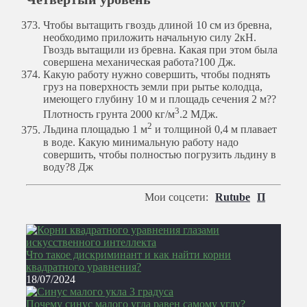
Чтобы вытащить гвоздь длиной 10 см из бревна,
необходимо приложить начальную силу 2кН.
Гвоздь вытащили из бревна. Какая при этом была
совершена механическая работа?
100 Дж.
Какую работу нужно совершить, чтобы поднять
груз на поверхность земли при рытье колодца,
имеющего глубину 10 м и площадь сечения 2 м??
3
Плотность грунта 2000 кг/м
.
2 МДж.
2
Льдина площадью 1 м
и толщиной 0,4 м плавает
в воде. Какую минимальную работу надо
совершить, чтобы полностью погрузить льдину в
воду?
8 Дж
Мои соцсети:
Rutube
П
Что такое дискриминант и как найти корни
квадратного уравнения?
18/07/2024
Почему синус малого угла равен самому углу?