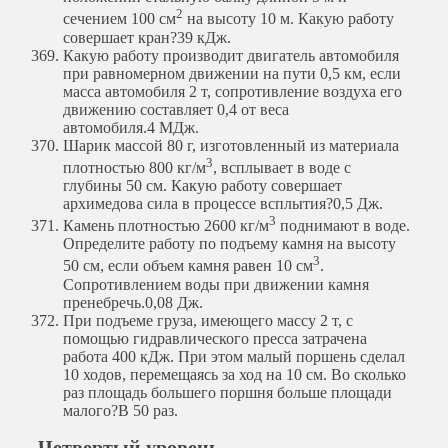
2
сечением 100 см
на высоту 10 м. Какую работу
совершает кран?
39 кДж.
Какую работу производит двигатель автомобиля
при равномерном движении на пути 0,5 км, если
масса автомобиля 2 т, сопротивление воздуха его
движению составляет 0,4 от веса
автомобиля.
4 МДж.
Шарик массой 80 г, изготовленный из материала
3
плотностью 800 кг/м
, всплывает в воде с
глубины 50 см. Какую работу совершает
архимедова сила в процессе всплытия?
0,5 Дж.
3
Камень плотностью 2600 кг/м
поднимают в воде.
Определите работу по подъему камня на высоту
3
50 см, если объем камня равен 10 см
.
Сопротивлением воды при движении камня
пренебречь.
0,08 Дж.
При подъеме груза, имеющего массу 2 т, с
помощью гидравлического пресса затрачена
работа 400 кДж. При этом малый поршень сделал
10 ходов, перемещаясь за ход на 10 см. Во сколько
раз площадь большего поршня больше площади
малого?
В 50 раз.
Четвертый уровень