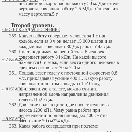
постоянной скоростью на высоту 50 м. Двигатель
вертолета совершил работу 2,5 МДж. Определите
массу вертолета.
5 т.
Второй уровень
СБОРНИК ЗАДАЧ ПО ФИЗИКЕ
Какую работу совершает человек за 1 с при
ходьбе, если за 3 ч он делает 15 000 шагов и за
каждый шаг совершает 30 Дж работы?
42 Дж.
Лифт, поднимая на шестой этаж 6 человек,
совершает работу 84 кДж. На какой высоте
~ 7 КЛАСС ~
находится 6-й этаж, если масса одного человека в
среднем составляет 70 кг?
20 м.
Лошадь везет телегу с постоянной скоростью 0,8
м/с, прикладывая усилие 400 Н. Какую работу
совершает при этом лошадь за 1ч? Силу,
приложенную к телеге, можно считать
~ 8 КЛАСС ~
направленной вдоль направления движения
телеги.
1152 кДж.
Давление воды в цилиндре нагнетательного
насоса 1200 кПа. Чему равна работа при
перемещении поршня площадью 400 см? на
~ 9 КЛАСС ~
расстояние 50 см?
24 кДж.
Какая работа совершается при подъеме
3