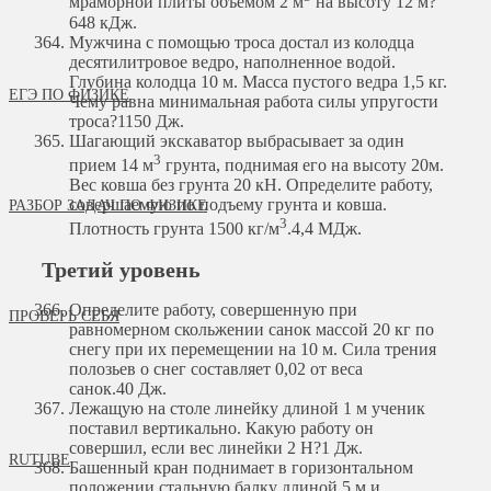
мраморной плиты объемом 2 м
на высоту 12 м?
648 кДж.
Мужчина с помощью троса достал из колодца
десятилитровое ведро, наполненное водой.
Глубина колодца 10 м. Масса пустого ведра 1,5 кг.
ЕГЭ ПО ФИЗИКЕ
Чему равна минимальная работа силы упругости
троса?
1150 Дж.
Шагающий экскаватор выбрасывает за один
3
прием 14 м
грунта, поднимая его на высоту 20м.
Вес ковша без грунта 20 кН. Определите работу,
совершаемую по подъему грунта и ковша.
РАЗБОР ЗАДАЧ ПО ФИЗИКЕ
3
Плотность грунта 1500 кг/м
.
4,4 МДж.
Третий уровень
Определите работу, совершенную при
ПРОВЕРЬ СЕБЯ
равномерном скольжении санок массой 20 кг по
снегу при их перемещении на 10 м. Сила трения
полозьев о снег составляет 0,02 от веса
санок.
40 Дж.
Лежащую на столе линейку длиной 1 м ученик
поставил вертикально. Какую работу он
совершил, если вес линейки 2 Н?
1 Дж.
RUTUBE
Башенный кран поднимает в горизонтальном
положении стальную балку длиной 5 м и