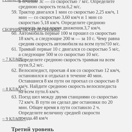
в течение Зс — со скоростью 7 м/с. Определите
среднюю скорость тела.
6,2 м/с.
Трактор двигался 1 мин со скоростью 2,25 км/ч, 1
мин — со скоростью 3,60 км/ч и 1 мин со
скоростью 5,18 км/ч. Определите среднюю
скорость за все время движения.
3,7 км/ч.
СБОРНИК ЗАДАЧ ПО ФИЗИКЕ
Автомобиль первые 100 м прошел со скоростью
18 км/ч, а следующие 200 м — за 10 с. Чему равна
средняя скорость автомобиля на всем пути?
10 м/с.
Трамвай первые 10 с двигался со скоростью 5 м/с,
а следующие 500 м со скоростью 10 м/с.
~ 7 КЛАСС ~
Определите среднюю скорость трамвая на всем
пути.
9,2 м/с.
Велосипедист, проехав 4 км со скоростью 12 км/ч,
остановился и отдыхал в течение 40 мин.
Оставшиеся 8 км пути он проехал со скоростью 8
км/ч. Найдите среднюю скорость велосипедиста
~ 8 КЛАСС ~
на всем пути.
6 км/ч.
Поезд шел между двумя станциями со скоростью
72 км/ч. В пути он сделал две остановки по 20
мин. Общее время в пути составило 2 ч.
Определите величину средней скорости
поезда.
48 км/ч
~ 9 КЛАСС ~
Третий уровень