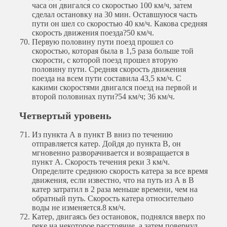
часа он двигался со скоростью 100 км/ч, затем
сделал остановку на 30 мин. Оставшуюся часть
пути он шел со скоростью 40 км/ч. Какова средняя
скорость движения поезда?
50 км/ч.
Первую половину пути поезд прошел со
скоростью, которая была в 1,5 раза больше той
скорости, с которой поезд прошел вторую
половину пути. Средняя скорость движения
поезда на всем пути составила 43,5 км/ч. С
какими скоростями двигался поезд на первой и
второй половинах пути?
54 км/ч; 36 км/ч.
Четвертый уровень
Из пункта А в пункт В вниз по течению
отправляется катер. Дойдя до пункта В, он
мгновенно разворачивается и возвращается в
пункт А. Скорость течения реки 3 км/ч.
Определите среднюю скорость катера за все время
движения, если известно, что на путь из А в В
катер затратил в 2 раза меньше времени, чем на
обратный путь. Скорость катера относительно
воды не изменяется.
8 км/ч.
Катер, двигаясь без остановок, поднялся вверх по
реке на некоторое расстояние, а затем повернул