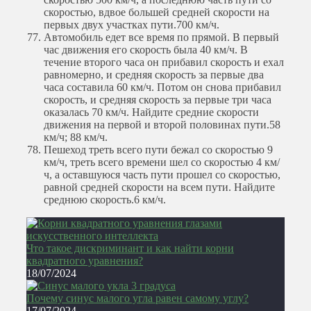
скоростью, вдвое большей средней скорости на
первых двух участках пути.
700 км/ч.
Автомобиль едет все время по прямой. В первый
час движения его скорость была 40 км/ч. В
течение второго часа он прибавил скорость и ехал
равномерно, и средняя скорость за первые два
часа составила 60 км/ч. Потом он снова прибавил
скорость, и средняя скорость за первые три часа
оказалась 70 км/ч. Найдите средние скорости
движения на первой и второй половинах пути.
58
км/ч; 88 км/ч.
Пешеход треть всего пути бежал со скоростью 9
км/ч, треть всего времени шел со скоростью 4 км/
ч, а оставшуюся часть пути прошел со скоростью,
равной средней скорости на всем пути. Найдите
среднюю скорость.
6 км/ч.
Что такое дискриминант и как найти корни
квадратного уравнения?
18/07/2024
Почему синус малого угла равен самому углу?
17/07/2024