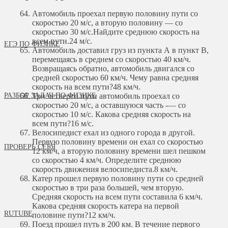
Автомобиль проехал первую половину пути со
скоростью 20 м/с, а вторую половину — со
скоростью 30 м/с.Найдите среднюю скорость на
всем пути.
24 м/с.
ЕГЭ ПО ФИЗИКЕ
Автомобиль доставил груз из пункта А в пункт В,
перемещаясь в среднем со скоростью 40 км/ч.
Возвращаясь обратно, автомобиль двигался со
средней скоростью 60 км/ч. Чему равна средняя
скорость на всем пути?
48 км/ч.
РАЗБОР ЗАДАЧ ПО ФИЗИКЕ
Три четверти пути автомобиль проехал со
скоростью 20 м/с, а оставшуюся часть -— со
скоростью 10 м/с. Какова средняя скорость на
всем пути?
16 м/с.
Велосипедист ехал из одного города в другой.
Первую половину времени он ехал со скоростью
ПРОВЕРЬ СЕБЯ
12 км/ч, а вторую половину времени шел пешком
со скоростью 4 км/ч. Определите среднюю
скорость движения велосипедиста.
8 км/ч.
Катер прошел первую половину пути со средней
скоростью в три раза большей, чем вторую.
Средняя скорость на всем пути составила 6 км/ч.
Какова средняя скорость катера на первой
RUTUBE
половине пути?
12 км/ч.
Поезд прошел путь в 200 км. В течение первого