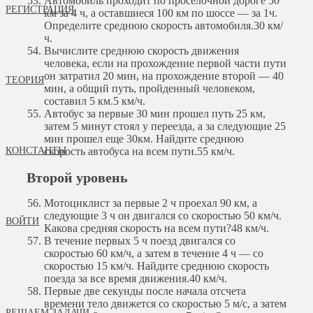
Автомобиль проходит по проселочной дороге 50
РЕГИСТРАЦИЯ
км за 4 ч, а оставшиеся 100 км по шоссе — за 1ч.
Определите среднюю скорость автомобиля.
30 км/
ч.
Вычислите среднюю скорость движения
человека, если на прохождение первой части пути
он затратил 20 мин, на прохождение второй — 40
ТЕОРИЯ
мин, а общий путь, пройденный человеком,
составил 5 км.
5 км/ч.
Автобус за первые 30 мин прошел путь 25 км,
затем 5 минут стоял у переезда, а за следующие 25
мин прошел еще 30км. Найдите среднюю
КОНСТАНТЫ
скорость автобуса на всем пути.
55 км/ч.
Второй уровень
Мотоциклист за первые 2 ч проехал 90 км, а
следующие 3 ч он двигался со скоростью 50 км/ч.
ВОЙТИ
Какова средняя скорость на всем пути?
48 км/ч.
В течение первых 5 ч поезд двигался со
скоростью 60 км/ч, а затем в течение 4 ч — со
скоростью 15 км/ч. Найдите среднюю скорость
поезда за все время движения.
40 км/ч.
Первые две секунды после начала отсчета
времени тело движется со скоростью 5 м/с, а затем
РЕШАЕМ ЗАДАЧИ