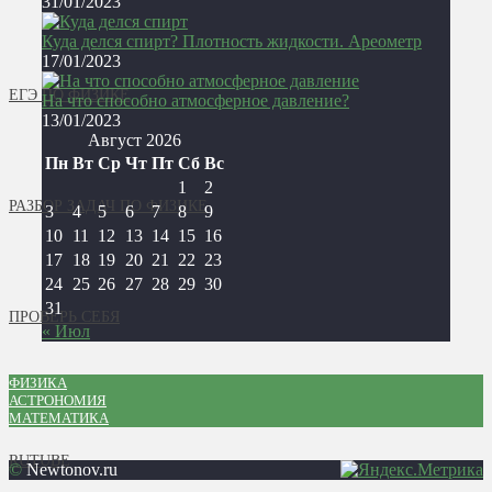
31/01/2023
Куда делся спирт? Плотность жидкости. Ареометр
17/01/2023
ЕГЭ ПО ФИЗИКЕ
На что способно атмосферное давление?
13/01/2023
Август 2026
Пн
Вт
Ср
Чт
Пт
Сб
Вс
1
2
РАЗБОР ЗАДАЧ ПО ФИЗИКЕ
3
4
5
6
7
8
9
10
11
12
13
14
15
16
17
18
19
20
21
22
23
24
25
26
27
28
29
30
31
ПРОВЕРЬ СЕБЯ
« Июл
ФИЗИКА
АСТРОНОМИЯ
МАТЕМАТИКА
RUTUBE
©
Newtonov.ru