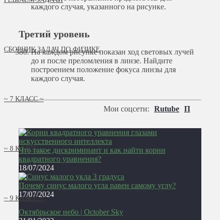
каждого случая, указанного на рисунке.
Третий уровень
СБОРНИК ЗАДАЧ ПО ФИЗИКЕ
На каждом рисунке показан ход световых лучей
до и после преломления в линзе. Найдите
построением положение фокуса линзы для
каждого случая.
~ 7 КЛАСС ~
Мои соцсети:
Rutube
П
~ 8 КЛАСС ~
Что такое дискриминант и как найти корни
квадратного уравнения?
18/07/2024
Почему синус малого угла равен самому углу?
17/07/2024
~ 9 КЛАСС ~
Октябрьское небо | October Sky