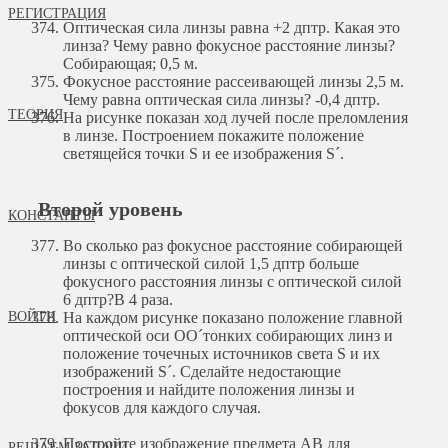
РЕГИСТРАЦИЯ
Оптическая сила линзы равна +2 дптр. Какая это
линза? Чему равно фокусное расстояние линзы?
Собирающая; 0,5 м.
Фокусное расстояние рассеивающей линзы 2,5 м.
Чему равна оптическая сила линзы?
-0,4 дптр.
ТЕОРИЯ
На рисунке показан ход лучей после преломления
в линзе. Построением покажите положение
светящейся точки S и ее изображения S´.
Второй уровень
КОНСТАНТЫ
Во сколько раз фокусное расстояние собирающей
линзы с оптической силой 1,5 дптр больше
фокусного расстояния линзы с оптической силой
6 дптр?
В 4 раза.
ВОЙТИ
На каждом рисунке показано положение главной
оптической оси OO´тонких собирающих линз и
положение точечных источников света S и их
изображений S´. Сделайте недостающие
построения и найдите положения линзы и
фокусов для каждого случая.
Постройте изображение предмета АВ для
РЕШАЕМ ЗАДАЧИ