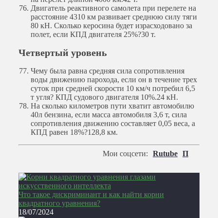
Двигатель реактивного самолета при перелете на
расстояние 4310 км развивает среднюю силу тяги
80 кН. Сколько керосина будет израсходовано за
полет, если КПД двигателя 25%?
30 т.
Четвертый уровень
Чему была равна средняя сила сопротивления
воды движению парохода, если он в течение трех
суток при средней скорости 10 км/ч потребил 6,5
т угля? КПД судового двигателя 10%.
24 кН.
На сколько километров пути хватит автомобилю
40л бензина, если масса автомобиля 3,6 т, сила
сопротивления движению составляет 0,05 веса, а
КПД равен 18%?
128,8 км.
Мои соцсети:
Rutube
П
Что такое дискриминант и как найти корни
квадратного уравнения?
18/07/2024