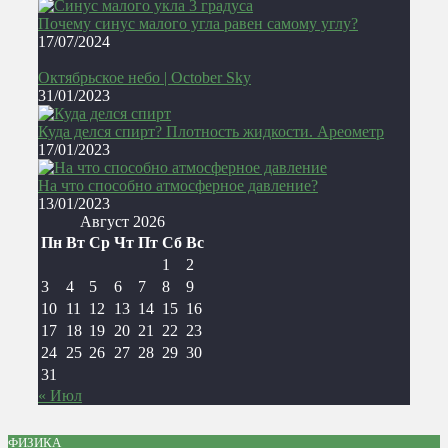
Почему синус малого угла равен самому углу?
17/07/2024
Октябрьское небо | October Sky
31/01/2023
Куда делся спирт? Плотность жидкости. Ареометр
17/01/2023
На что способно атмосферное давление?
13/01/2023
Август 2026
Пн
Вт
Ср
Чт
Пт
Сб
Вс
1
2
3
4
5
6
7
8
9
10
11
12
13
14
15
16
17
18
19
20
21
22
23
24
25
26
27
28
29
30
31
« Июл
ФИЗИКА