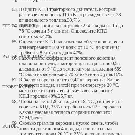
Найдите КПД тракторного двигателя, который
развивает мощность 110 кВт и расходует в час 28
кг дизельного топлива.
33,7%.
При нагревании на спиртовке 224 г воды от 15 до
ЕГЭ ПО ФИЗИКЕ
75 °С сожгли 5 г спирта. Определите КПД
спиртовки.
42%.
Определите КПД нагревательной установки, если
для нагревания 100 кг воды от 10 °С до кипения
требуется 8 кг сухих дров.
47%.
РАЗБОР ЗАДАЧ ПО ФИЗИКЕ
Рассчитайте коэффициент полезного действия
плавильной печи, в которой для нагревания 0,5 т
алюминия от 9 °С до температуры плавления 659
°С было израсходовано 70 кг каменного угля.
16%.
В баллон горелки влито 0,47 кг керосина. Какое
количество воды, взятой при температуре 20 °С,
ПРОВЕРЬ СЕБЯ
можно вскипятить, если сжечь весь керосин?
КПД горелки 40%.
25,7 кг.
Чтобы нагреть 1,8 кг воды от 18 °С до кипения на
горелке с КПД 25% потребовалось 92 г горючего.
Какова удельная теплота сгорания горючего?
27 МДж/кг.
Сколько граммов керосина нужно сжечь, чтобы
RUTUBE
довести до кипения 4 л воды, если начальная
температура воды 20 °С и 25% энергии затрачено