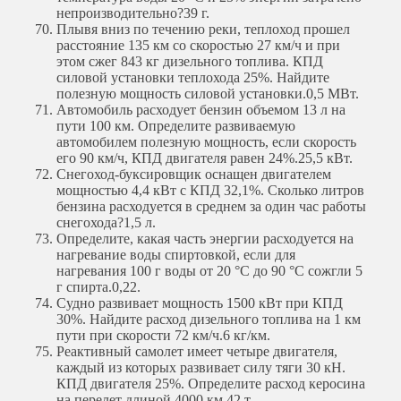
непроизводительно?
39 г.
Плывя вниз по течению реки, теплоход прошел
расстояние 135 км со скоростью 27 км/ч и при
этом сжег 843 кг дизельного топлива. КПД
силовой установки теплохода 25%. Найдите
полезную мощность силовой установки.
0,5 МВт.
Автомобиль расходует бензин объемом 13 л на
пути 100 км. Определите развиваемую
автомобилем полезную мощность, если скорость
его 90 км/ч, КПД двигателя равен 24%.
25,5 кВт.
Снегоход-буксировщик оснащен двигателем
мощностью 4,4 кВт с КПД 32,1%. Сколько литров
бензина расходуется в среднем за один час работы
снегохода?
1,5 л.
Определите, какая часть энергии расходуется на
нагревание воды спиртовкой, если для
нагревания 100 г воды от 20 °С до 90 °С сожгли 5
г спирта.
0,22.
Судно развивает мощность 1500 кВт при КПД
30%. Найдите расход дизельного топлива на 1 км
пути при скорости 72 км/ч.
6 кг/км.
Реактивный самолет имеет четыре двигателя,
каждый из которых развивает силу тяги 30 кН.
КПД двигателя 25%. Определите расход керосина
на перелет длиной 4000 км.
42 т.