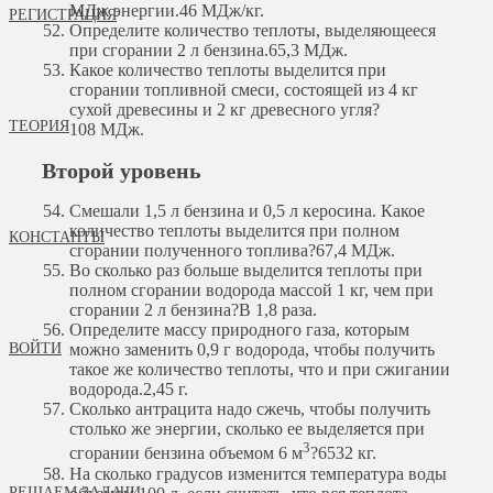
МДж энергии.
46 МДж/кг.
РЕГИСТРАЦИЯ
Определите количество теплоты, выделяющееся
при сгорании 2 л бензина.
65,3 МДж.
Какое количество теплоты выделится при
сгорании топливной смеси, состоящей из 4 кг
сухой древесины и 2 кг древесного угля?
ТЕОРИЯ
108 МДж.
Второй уровень
Смешали 1,5 л бензина и 0,5 л керосина. Какое
количество теплоты выделится при полном
КОНСТАНТЫ
сгорании полученного топлива?
67,4 МДж.
Во сколько раз больше выделится теплоты при
полном сгорании водорода массой 1 кг, чем при
сгорании 2 л бензина?
В 1,8 раза.
Определите массу природного газа, которым
ВОЙТИ
можно заменить 0,9 г водорода, чтобы получить
такое же количество теплоты, что и при сжигании
водорода.
2,45 г.
Сколько антрацита надо сжечь, чтобы получить
столько же энергии, сколько ее выделяется при
3
сгорании бензина объемом 6 м
?
6532 кг.
На сколько градусов изменится температура воды
РЕШАЕМ ЗАДАЧИ