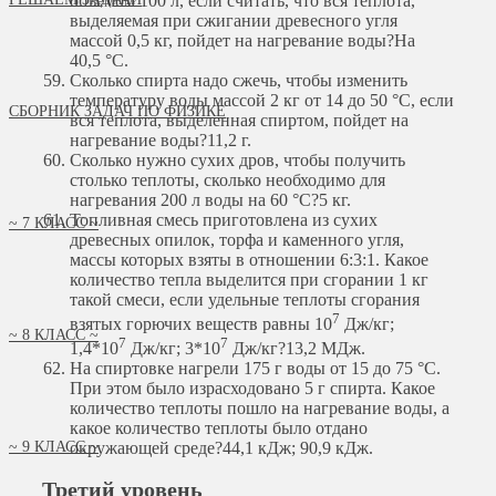
объемом 100 л, если считать, что вся теплота,
выделяемая при сжигании древесного угля
массой 0,5 кг, пойдет на нагревание воды?
На
40,5 °С.
Сколько спирта надо сжечь, чтобы изменить
температуру воды массой 2 кг от 14 до 50 °С, если
СБОРНИК ЗАДАЧ ПО ФИЗИКЕ
вся теплота, выделенная спиртом, пойдет на
нагревание воды?
11,2 г.
Сколько нужно сухих дров, чтобы получить
столько теплоты, сколько необходимо для
нагревания 200 л воды на 60 °С?
5 кг.
Топливная смесь приготовлена из сухих
~ 7 КЛАСС ~
древесных опилок, торфа и каменного угля,
массы которых взяты в отношении 6:3:1. Какое
количество тепла выделится при сгорании 1 кг
такой смеси, если удельные теплоты сгорания
7
взятых горючих веществ равны 10
Дж/кг;
~ 8 КЛАСС ~
7
7
1,4*10
Дж/кг; 3*10
Дж/кг?
13,2 МДж.
На спиртовке нагрели 175 г воды от 15 до 75 °С.
При этом было израсходовано 5 г спирта. Какое
количество теплоты пошло на нагревание воды, а
какое количество теплоты было отдано
~ 9 КЛАСС ~
окружающей среде?
44,1 кДж; 90,9 кДж.
Третий уровень