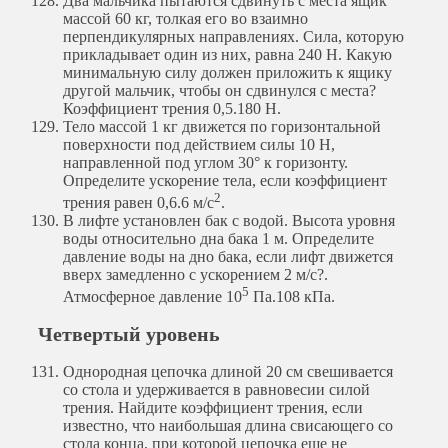
Два мальчика пытаются сдвинуть с места ящик
массой 60 кг, толкая его во взаимно
перпендикулярных направлениях. Сила, которую
прикладывает один из них, равна 240 Н. Какую
минимальную силу должен приложить к ящику
другой мальчик, чтобы он сдвинулся с места?
Коэффициент трения 0,5.
180 Н.
Тело массой 1 кг движется по горизонтальной
поверхности под действием силы 10 Н,
направленной под углом 30° к горизонту.
Определите ускорение тела, если коэффициент
2
трения равен 0,6.
6 м/с
.
В лифте установлен бак с водой. Высота уровня
воды относительно дна бака 1 м. Определите
давление воды на дно бака, если лифт движется
вверх замедленно с ускорением 2 м/с?.
5
Атмосферное давление 10
Па.
108 кПа.
Четвертый уровень
Однородная цепочка длиной 20 см свешивается
со стола и удерживается в равновесии силой
трения. Найдите коэффициент трения, если
известно, что наибольшая длина свисающего со
стола конца, при которой цепочка еще не