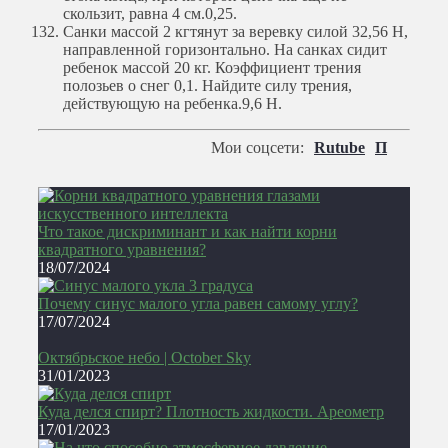
скользит, равна 4 см.
0,25.
Санки массой 2 кгтянут за веревку силой 32,56 Н,
направленной горизонтально. На санках сидит
ребенок массой 20 кг. Коэффициент трения
полозьев о снег 0,1. Найдите силу трения,
действующую на ребенка.
9,6 Н.
Мои соцсети:
Rutube
П
Что такое дискриминант и как найти корни
квадратного уравнения?
18/07/2024
Почему синус малого угла равен самому углу?
17/07/2024
Октябрьское небо | October Sky
31/01/2023
Куда делся спирт? Плотность жидкости. Ареометр
17/01/2023