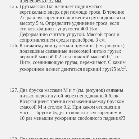
пренебречь.
0,32 мм.
Груз массой 1кг начинает подниматься
вертикально вверх при помощи троса. В течение
2 с равноускоренного движения груз поднялся на
высоту 5 м. Определите удлинение троса, если
его коэффициент упругости 400 Н/м.
Деформацию считать упругой. Массой троса и
сопротивлением среды пренебречь.
3 см.
К нижнему концу легкой пружины (см. рисунок)
подвешены связанные невесомой нитью грузы:
верхний массой 0,2 кг и нижний массой 0,1 кг.
Нить, соединяющую грузы, пережигают. С каким
2
ускорением начнет двигаться верхний груз?
5 м/с
.
Два бруска массами М и т (см. рисунок) связаны
нитью, перекинутой через неподвижный блок.
Коэффициент трения скольжения между бруском
смассой М и столом 0,2. При каком отношении
масс — бруски будут т скользить сускорением в
10 раз меньшим ускорения свободного падения?
3.