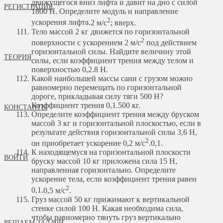
движущегося вниз лифта и давит на дно с силой
РЕГИСТРАЦИЯ
1800 Н. Определите модуль и направление
2
ускорения лифта.
2 м/с
; вверх.
Тело массой 2 кг движется по горизонтальной
2
поверхности с ускорением 2 м/с
под действием
горизонтальной силы. Найдите величину этой
ТЕОРИЯ
силы, если коэффициент трения между телом и
поверхностью 0,2.
8 Н.
Какой наибольшей массы сани с грузом можно
равномерно перемещать по горизонтальной
дороге, прикладывая силу тяги 500 Н?
Коэффициент трения 0,1.
500 кг.
КОНСТАНТЫ
Определите коэффициент трения между бруском
массой 3 кг и горизонтальной плоскостью, если в
результате действия горизонтальной силы 3,6 Н,
2
он приобретает ускорение 0,2 м/с
.
0,1.
К находящемуся на горизонтальной плоскости
ВОЙТИ
бруску массой 10 кг приложена сила 15 Н,
направленная горизонтально. Определите
ускорение тела, если коэффициент трения равен
2
0,1.
0,5 м/с
.
Груз массой 50 кг прижимают к вертикальной
стенке силой 100 Н. Какая необходима сила,
чтобы равномерно тянуть груз вертикально
РЕШАЕМ ЗАДАЧИ