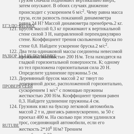
грузом сначала поднимают вертикально вверх,
затем опускают. В обоих случаях движение
2
происходит с ускорением 6 м/с
. Чему равна масса
груза, если разность показаний динамометра
равна 24 Н? Массой динамометра пренебречь.
2 кг.
ЕГЭ ПО ФИЗИКЕ
Брусок массой 0,3 кг прижимают к вертикальной
стене силой 3 Н, направленной перпендикулярно
стене. Коэффициент трения скольжения бруска по
2
стене 0,8. Найдите ускорение бруска.
2 м/с
.
Два тела одинаковой массы соединены невесомой
РАЗБОР ЗАДАЧ ПО ФИЗИКЕ
пружиной жесткостью 200 Н/м. Тела находятся на
гладкой горизонтальной поверхности. К; одному
из тел приложена горизонтальная сила 20 Н.
Определите удлинение пружины.
5 см.
Деревянный брусок массой 2 кг тянут по
деревянной доске, расположенной горизонтально,
ПРОВЕРЬ СЕБЯ
2
сускорением 1 м/с
с помощью пружины
жесткостью 200 Н/м. Коэффициент трения равен
0,3. Найдите удлинение пружины.
4 см.
Грузовик взял на буксир легковой автомобиль
массой 2 т и, двигаясь равноускоренно, за 50 с
проехал 400 м. На сколько при этом удлинился
трос, соединяющий автомобили, если его
RUTUBE
6
жесткость 2*10
Н/м? Трением