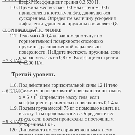
вверх? Коэффициент трения 0,3.
530 Н.
Пружина жесткостью 100 Н/м сгрузом 100 г
прикреплена кпотолку лифта, движущегося
сускорением. Определите величину ускорения
лифта, если удлинение пружины составляет 0,8
2
см.
2 м/с
.
СБОРНИК ЗАДАЧ ПО ФИЗИКЕ
Тело массой 0,4 кг равномерно тянут по
горизонтальной поверхности спомощью
пружины, расположенной параллельно
поверхности. Найдите жесткость пружины, если
она растянулась на 0,8 см. Коэффициент трения
~ 7 КЛАСС ~
0,4.
200 Н/м.
Третий уровень
Под действием горизонтальной силы 12 Н тело
движется по шероховатой поверхности по закону
~ 8 КЛАСС ~
2
х = 5 + t
. Определите массу тела, если
коэффициент трения тела о поверхность 0,1.
4 кг.
Подъем груза массой 75 кг с помощью каната на
высоту 15 м продолжался 3 с. Определите вес
груза, если подъем происходил с постоянным
~ 9 КЛАСС ~
ускорением.
1 кН.
Динамометр вместе сприкрепленным к нему