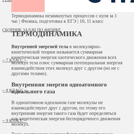
Термодинамика незамкнутых процессов с нуля за 1
час | Физика, подготовка к ЕГЭ | 10, 11 класс
СБОРНИК ЗАДАЧ ПО ФИЗИКЕ
ТЕРМОДИНАМИКА
Внутренней энергией тела
в молекулярно-
кинетической теории называется суммарная
кинетическая энергия хаотического движения всех
~ 7 КЛАСС ~
молекул тела плюс суммарная потенциальная энергия
взаимодействия этих молекул друг с другом (но не с
другими телами).
Внутренняя энергия одноатомного
идеального газа
~ 8 КЛАСС ~
В одноатомном идеальном газе молекулы не
взаимодействуют друг с другом, по этому его
внутренняя энергия такого газа будет определяться
как кинетическая энергия беспорядочного движения
~ 9 КЛАСС ~
молекул.