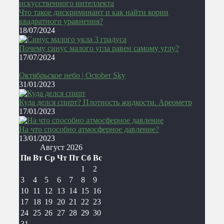
Что такое дискриминант и как найти корни
квадратного уравнения?
18/07/2024
Почему синус малого угла равен самому углу?
17/07/2024
Октябрьское небо | October Sky
31/01/2023
Куда делся спирт? Плотность жидкости. Ареометр
17/01/2023
На что способно атмосферное давление?
13/01/2023
Август 2026
Пн
Вт
Ср
Чт
Пт
Сб
Вс
1
2
3
4
5
6
7
8
9
10
11
12
13
14
15
16
17
18
19
20
21
22
23
24
25
26
27
28
29
30
31