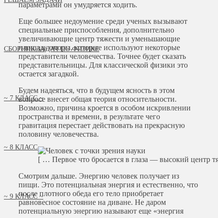
параметрами он умудряется ходить.
Еще большее недоумение среди ученых вызывают
специальные приспособления, дополнительно
увеличивающие центр тяжести и уменьшающие
площадь опоры, которые используют некоторые
СБОРНИК ЗАДАЧ ПО ФИЗИКЕ
представители человечества. Точнее будет сказать
представительницы. Для классической физики это
остается загадкой.
Будем надеяться, что в будущем ясность в этом
~ 7 КЛАСС ~
вопросе внесет общая теория относительности.
Возможно, причина кроется в особом искривлении
пространства и времени, в результате чего
гравитация перестает действовать на прекрасную
половину человечества.
~ 8 КЛАСС ~
[ … Первое что бросается в глаза — высокий центр 
Смотрим дальше. Энергию человек получает из
пищи. Это потенциальная энергия и естественно, что
после плотного обеда его тело приобретает
~ 9 КЛАСС ~
равновесное состояние на диване. Не даром
потенциальную энергию называют еще «энергия