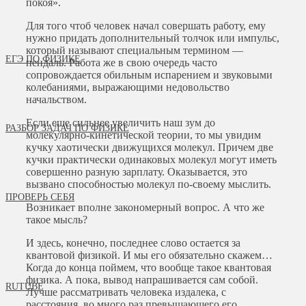
покоя».
Для того чтоб человек начал совершать работу, ему
нужно придать дополнительный толчок или импульс,
который называют специальным термином —
ЕГЭ ПО ФИЗИКЕ
пендаль. Работа же в свою очередь часто
сопровождается обильным испарением и звуковыми
колебаниями, выражающими недовольство
начальством.
Если еще сильнее увеличить наш зум до
РАЗБОР ЗАДАЧ ПО ФИЗИКЕ
молекулярно-кинетической теории, то мы увидим
кучку хаотически движущихся молекул. Причем две
кучки практически одинаковых молекул могут иметь
совершенно разную зарплату. Оказывается, это
вызвано способностью молекул по-своему мыслить.
ПРОВЕРЬ СЕБЯ
Возникает вполне закономерный вопрос. А что же
такое мысль?
И здесь, конечно, последнее слово остается за
квантовой физикой. И мы его обязательно скажем…
Когда до конца поймем, что вообще такое квантовая
физика. А пока, вывод напрашивается сам собой.
RUTUBE
Лучше рассматривать человека издалека, с
расстояния, во много раз превышающего его