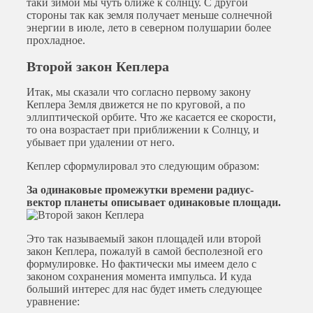
таки зимой мы чуть ближе к солнцу. С другой
стороны так как земля получает меньше солнечной
энергии в июле, лето в северном полушарии более
прохладное.
Второй закон Кеплера
Итак, мы сказали что согласно первому закону
Кеплера Земля движется не по круговой, а по
эллиптической орбите. Что же касается ее скорости,
то она возрастает при приближении к Солнцу, и
убывает при удалении от него.
Кеплер сформулировал это следующим образом:
За одинаковые промежутки времени радиус-
вектор планеты описывает одинаковые площади.
Это так называемый закон площадей или второй
закон Кеплера, пожалуй в самой бесполезной его
формулировке. Но фактически мы имеем дело с
законом сохранения момента импульса. И куда
больший интерес для нас будет иметь следующее
уравнение: