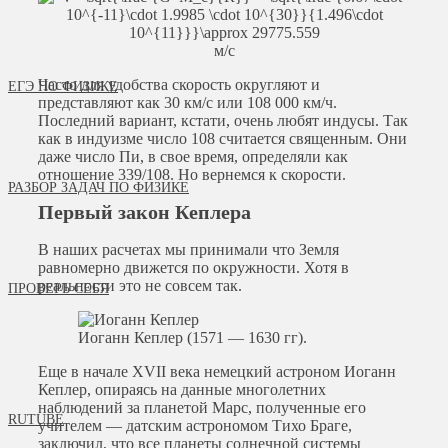
м/с
Часто для удобства скорость округляют и
ЕГЭ ПО ФИЗИКЕ
представляют как 30 км/с или 108 000 км/ч.
Последний вариант, кстати, очень любят индусы. Так
как в индуизме число 108 считается священным. Они
даже число Пи, в свое время, определяли как
отношение 339/108. Но вернемся к скорости.
РАЗБОР ЗАДАЧ ПО ФИЗИКЕ
Первый закон Кеплера
В наших расчетах мы принимали что Земля
равномерно движется по окружности. Хотя в
реальности это не совсем так.
ПРОВЕРЬ СЕБЯ
Иоганн Кеплер (1571 — 1630 гг).
Еще в начале XVII века немецкий астроном Иоганн
Кеплер, опираясь на данные многолетних
наблюдений за планетой Марс, полученные его
RUTUBE
учителем — датским астрономом Тихо Браге,
заключил, что все планеты солнечной системы