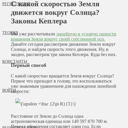
С какой скоростью Земля
РЕГИСТРАЦИЯ
движется вокруг Солнца?
Законы Кеплера
ТЕОРИЯ
Мы уже рассчитывали
линейную и угловую скорости
вращения Земли вокруг своей собственной оси.
Давайте сегодня рассмотрим движение Земли вокруг
Солнца, и найдем скорость этого движения. Ну, и
заодно, рассмотрим три закона Кеплера. Куда без них.
КОНСТАНТЫ
Первый способ
С какой скоростью вращается Земля вокруг Солнца?
Первое что приходит в голову, это воспользоваться
уже знакомым уравнением для нахождения линейной
ВОЙТИ
скорости:
Расстояние от Земли до Солнца одна
астрономическая единица или 149 597 870 700 м.
Период обращения составляет один год. Если
РЕШАЕМ ЗАДАЧИ