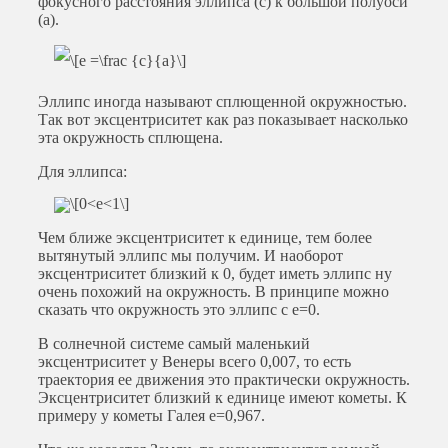
фокусного расстояния эллипса (c) к большой полуоси
(a).
Эллипс иногда называют сплющенной окружностью.
Так вот эксцентриситет как раз показывает насколько
эта окружность сплющена.
Для эллипса:
Чем ближе эксцентриситет к единице, тем более
вытянутый эллипс мы получим. И наоборот
эксцентриситет близкий к 0, будет иметь эллипс ну
очень похожий на окружность. В принципе можно
сказать что окружность это эллипс с е=0.
В солнечной системе самый маленький
эксцентриситет у Венеры всего 0,007, то есть
траектория ее движения это практически окружность.
Эксцентриситет близкий к единице имеют кометы. К
примеру у кометы Галея е=0,967.