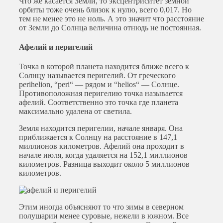
Что же касается Земли, то эксцентриситет земной
орбиты тоже очень близок к нулю, всего 0,017. Но
тем не менее это не ноль. А это значит что расстояние
от Земли до Солнца величина отнюдь не постоянная.
Афелий и перигелий
Точка в которой планета находится ближе всего к
Солнцу называется перигелий. От греческого
perihelion, “peri“ — рядом и “helios“ — Солнце.
Противоположная перигелию точка называется
афелий. Соответственно это точка где планета
максимально удалена от светила.
Земля находится перигелии, начале января. Она
приближается к Солнцу на расстояние в 147,1
миллионов километров. Афелий она проходит в
начале июля, когда удаляется на 152,1 миллионов
километров. Разница выходит около 5 миллионов
километров.
Этим иногда объясняют то что зимы в северном
полушарии менее суровые, нежели в южном. Все