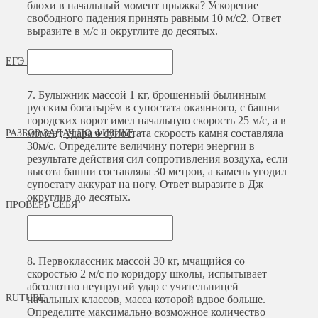
блохи в начальный момент прыжка? Ускорение
свободного падения принять равным 10 м/с2. Ответ
выразите в м/с и округлите до десятых.
ЕГЭ ПО ФИЗИКЕ
7.
Булыжник массой 1 кг, брошенный былинным
русским богатырём в супостата окаянного, с башни
городских ворот имел начальную скорость 25 м/с, а в
момент удара о супостата скорость камня составляла
РАЗБОР ЗАДАЧ ПО ФИЗИКЕ
30м/с. Определите величину потери энергии в
результате действия сил сопротивления воздуха, если
высота башни составляла 30 метров, а камень угодил
супостату аккурат на ногу. Ответ выразите в Дж
округлив до десятых.
ПРОВЕРЬ СЕБЯ
8.
Первоклассник массой 30 кг, мчащийся со
скоростью 2 м/с по коридору школы, испытывает
абсолютно неупругий удар с учительницей
RUTUBE
начальных классов, масса которой вдвое больше.
Определите максимально возможное количество