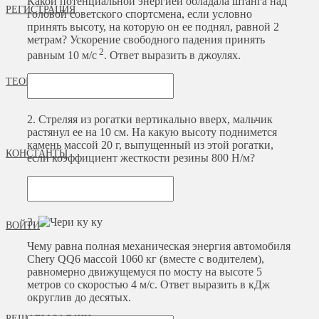
Какой потенциальной энергией обладала штанга над
РЕГИСТРАЦИЯ
головой советского спортсмена, если условно
принять высоту, на которую он ее поднял, равной 2
метрам? Ускорение свободного падения принять
2
равным 10 м/с
. Ответ выразить в джоулях.
ТЕОРИЯ
2.
Стреляя из рогатки вертикально вверх, мальчик
растянул ее на 10 см. На какую высоту поднимется
камень массой 20 г, выпущенный из этой рогатки,
КОНСТАНТЫ
если коэффициент жесткости резины 800 Н/м?
3.
ВОЙТИ
Чему равна полная механическая энергия автомобиля
Chery QQ6 массой 1060 кг (вместе с водителем),
равномерно движущемуся по мосту на высоте 5
метров со скоростью 4 м/c. Ответ выразить в кДж
округлив до десятых.
РЕШАЕМ ЗАДАЧИ