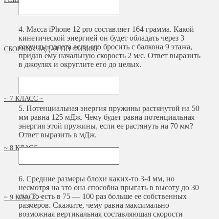
4.
Масса iPhone 12 pro составляет 164 грамма. Какой
кинетической энергией он будет обладать через 3
секунды полета если его бросить с балкона 9 этажа,
СБОРНИК ЗАДАЧ ПО ФИЗИКЕ
придав ему начальную скорость 2 м/с. Ответ выразить
в джоулях и округлите его до целых.
~ 7 КЛАСС ~
5.
Потенциальная энергия пружины растянутой на 50
мм равна 125 мДж. Чему будет равна потенциальная
энергия этой пружины, если ее растянуть на 70 мм?
Ответ выразить в мДж.
~ 8 КЛАСС ~
6.
Средние размеры блохи каких-то 3-4 мм, но
несмотря на это она способна прыгать в высоту до 30
см. То есть в 75 — 100 раз больше ее собственных
~ 9 КЛАСС ~
размеров. Скажите, чему равна максимально
возможная вертикальная составляющая скорости