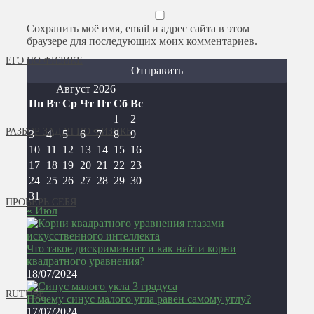
Сохранить моё имя, email и адрес сайта в этом
браузере для последующих моих комментариев.
ЕГЭ ПО ФИЗИКЕ
Август 2026
Пн
Вт
Ср
Чт
Пт
Сб
Вс
1
2
РАЗБОР ЗАДАЧ ПО ФИЗИКЕ
3
4
5
6
7
8
9
10
11
12
13
14
15
16
17
18
19
20
21
22
23
24
25
26
27
28
29
30
31
ПРОВЕРЬ СЕБЯ
« Июл
Что такое дискриминант и как найти корни
квадратного уравнения?
18/07/2024
RUTUBE
Почему синус малого угла равен самому углу?
17/07/2024