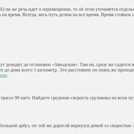
 Если же речь идет о перемещении, то об этом уточняется отдель
 на время. Всегда, весь путь делим на все время. Время стоянок н
 доходит до остановки «Заводская». Там он, сразу же садится н
ее до дома всего 1 километр. Это расстояние он опять же прохо
ение
о трассе 90 км/ч. Найдите среднюю скорость грузовика на всем пу
 большой арбуз, он той же дорогой вернулся домой cо скоростью