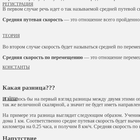
РЕГИСТРАЦИЯ
В первом случае речь идет о так называемой средней путевой с
Средняя путевая скорость
— это отношение всего пройденного
ТЕОРИЯ
Во втором случае скорость будет называться средней по перем
Средняя скорость по перемещению
— это отношение перемеще
КОНСТАНТЫ
Какая разница???
И казалось бы на первый взгляд разницы между двумя этими опр
ВОЙТИ
так же величиной скалярной, а значит не будет иметь направл
На примере эта разница выглядит следующим образом. Ученик 
дома 1 км. Соответственно средне путевая скорость будет вычи
километра на 0.25 часа, и получим 8 км/ч. Средняя скорость п
Напутствие
РЕШАЕМ ЗАДАЧИ