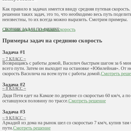
Как правило в задачах имеется ввиду средняя путевая скорость.
решении таких задач, это то, что необходимо весь путь поделить
неизвестны, то их всегда можно выразить. Смотрим примеры.
Сборник задач на среднюю скорость
СБОРНИК ЗАДАЧ ПО ФИЗИКЕ
Примеры задач на среднюю скорость
Задача #1
~ 7 КЛАСС ~
Возвращаясь с работы домой, Василич быстрым шагом за 6 минут
всего пути. Затем он выходит на остановке «Юбилейная». От н
скорость Василича на всем пути с работы домой.
Смотреть реш
Задача #2
~ 8 КЛАСС ~
Дядя Петя едет на Камазе по деревне со скоростью 60 км/ч, а п
оставшуюся половину по трассе.
Смотреть решение
Задача #3
~ 9 КЛАСС ~
Аркадий из дома на рынок шел со скоростью 7 км/ч, купив там
пути.
Смотреть решение