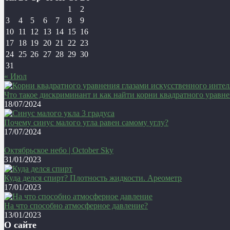
1
2
3
4
5
6
7
8
9
10
11
12
13
14
15
16
17
18
19
20
21
22
23
24
25
26
27
28
29
30
31
« Июл
Что такое дискриминант и как найти корни квадратного уравн
18/07/2024
Почему синус малого угла равен самому углу?
17/07/2024
Октябрьское небо | October Sky
31/01/2023
Куда делся спирт? Плотность жидкости. Ареометр
17/01/2023
На что способно атмосферное давление?
13/01/2023
О сайте