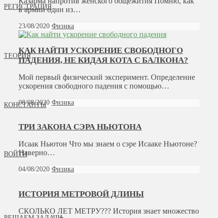
Казарма напротив женского общежития Помню, как
РЕГИСТРАЦИЯ
в армии один из…
23/08/2020
Физика
КАК НАЙТИ УСКОРЕНИЕ СВОБОДНОГО
ТЕОРИЯ
ПАДЕНИЯ, НЕ КИДАЯ КОТА С БАЛКОНА?
Мой первый физический эксперимент. Определение
ускорения свободного падения с помощью…
08/08/2020
Физика
КОНСТАНТЫ
ТРИ ЗАКОНА СЭРА НЬЮТОНА
Исаак Ньютон Что мы знаем о сэре Исааке Ньютоне?
Наверно…
ВОЙТИ
04/08/2020
Физика
ИСТОРИЯ МЕТРОВОЙ ДЛИНЫ
СКОЛЬКО ЛЕТ МЕТРУ??? История знает множество
РЕШАЕМ ЗАДАЧИ