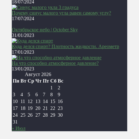
18/07/2024
Почему синус малого угла равен самому углу?
17/07/2024
Октябрьское небо | October Sky
31/01/2023
Куда делся спирт? Плотность жидкости. Ареометр
17/01/2023
На что способно атмосферное давление?
13/01/2023
Август 2026
Пн
Вт
Ср
Чт
Пт
Сб
Вс
1
2
3
4
5
6
7
8
9
10
11
12
13
14
15
16
17
18
19
20
21
22
23
24
25
26
27
28
29
30
31
« Июл