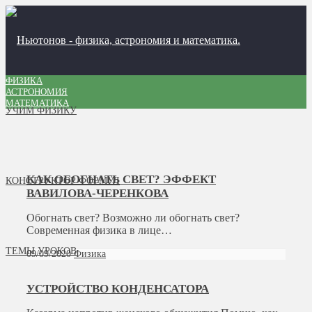
ФИЗИКА
АСТРОНОМИЯ
МАТЕМАТИКА
УЧИМ ФИЗИКУ
КАК ОБОГНАТЬ СВЕТ? ЭФФЕКТ
КОНСТРУКТОР ФОРМУЛ
ВАВИЛОВА-ЧЕРЕНКОВА
Обогнать свет? Возможно ли обогнать свет?
Современная физика в лице…
ТЕМЫ УРОКОВ
09/09/2020
Физика
УСТРОЙСТВО КОНДЕНСАТОРА