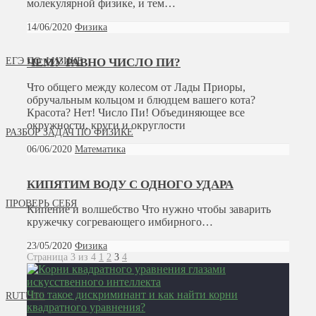
молекулярной физике, и тем…
14/06/2020
Физика
ЧЕМУ РАВНО ЧИСЛО ПИ?
ЕГЭ ПО ФИЗИКЕ
Что общего между колесом от Лады Приоры,
обручальным кольцом и блюдцем вашего кота?
Красота? Нет! Число Пи! Объединяющее все
окружности, круги и округлости
РАЗБОР ЗАДАЧ ПО ФИЗИКЕ
06/06/2020
Математика
КИПЯТИМ ВОДУ С ОДНОГО УДАРА
ПРОВЕРЬ СЕБЯ
Кипение и волшебство Что нужно чтобы заварить
кружечку согревающего имбирного…
23/05/2020
Физика
Страница 3 из 4
1
2
3
4
Что такое дискриминант и как найти корни
RUTUBE
квадратного уравнения?